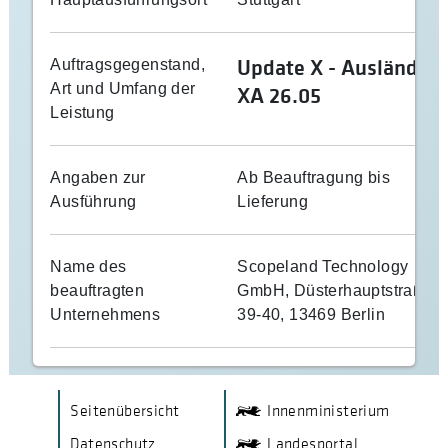
Update X - Ausländer
Auftragsgegenstand,
Art und Umfang der
XA 26.05
Leistung
Angaben zur
Ab Beauftragung bis
Ausführung
Lieferung
Name des
Scopeland Technology
beauftragten
GmbH, Düsterhauptstraße
Unternehmens
39-40, 13469 Berlin
F
V
V
Seitenübersicht
Innenministerium
e
e
Datenschutz
Landesportal