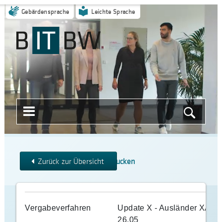
Gebärdensprache
Leichte Sprache
Menü
Suche
öffnen
starten
Zurück zur Übersicht
Drucken
Update
Vergabeverfahren
Update X - Ausländer XA
X
26.05