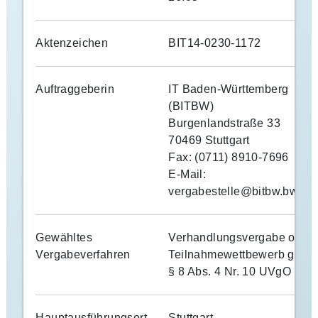
-
Ausländer
Aktenzeichen
BIT14-0230-1172
XA
26.05
Auftraggeberin
IT Baden-Württemberg
(BITBW)
Burgenlandstraße 33
70469 Stuttgart
Fax: (0711) 8910-7696
E-Mail:
vergabestelle@bitbw.bwl.de
Gewähltes
Verhandlungsvergabe ohne
Vergabeverfahren
Teilnahmewettbewerb gem.
§ 8 Abs. 4 Nr. 10 UVgO
Hauptausführungsort
Stuttgart