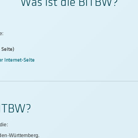
Was ist die BITBW?
e:
 Seite)
r Internet-Seite
BITBW?
die:
den-Württemberg.