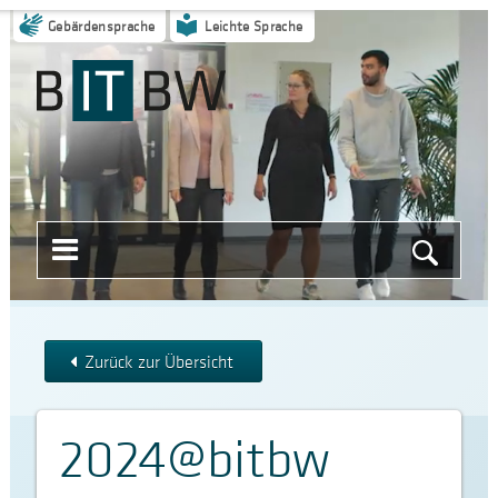
Gebärdensprache
Leichte Sprache
Menü
Suche
öffnen
starten
Zurück zur Übersicht
2024@bitbw