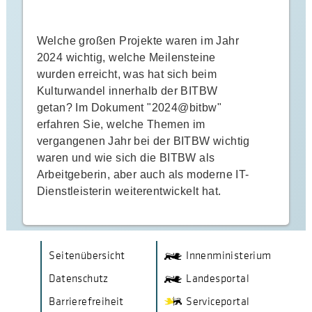
Welche großen Projekte waren im Jahr
2024 wichtig, welche Meilensteine
wurden erreicht, was hat sich beim
Kulturwandel innerhalb der BITBW
getan? Im Dokument "2024@bitbw"
erfahren Sie, welche Themen im
vergangenen Jahr bei der BITBW wichtig
waren und wie sich die BITBW als
Arbeitgeberin, aber auch als moderne IT-
Dienstleisterin weiterentwickelt hat.
F
V
V
Seitenübersicht
Innenministerium
e
e
o
Datenschutz
Landesportal
r
r
o
Barrierefreiheit
Serviceportal
l
l