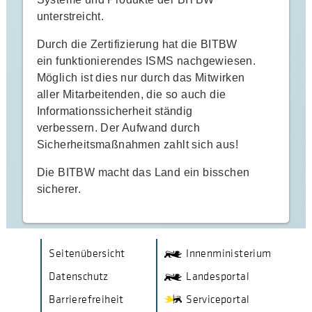
unterstreicht.
Durch die Zertifizierung hat die BITBW
ein funktionierendes ISMS nachgewiesen.
Möglich ist dies nur durch das Mitwirken
aller Mitarbeitenden, die so auch die
Informationssicherheit ständig
verbessern. Der Aufwand durch
Sicherheitsmaßnahmen zahlt sich aus!
Die BITBW macht das Land ein bisschen
sicherer.
F
V
V
Seitenübersicht
Innenministerium
e
e
o
Datenschutz
Landesportal
r
r
o
Barrierefreiheit
Serviceportal
l
l