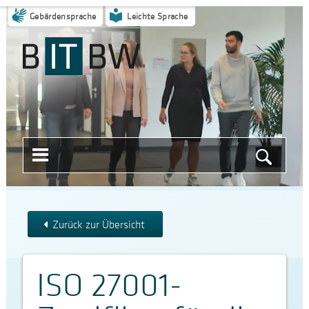
Gebärdensprache
Leichte Sprache
Menü
Suche
öffnen
starten
Zurück zur Übersicht
ISO 27001-