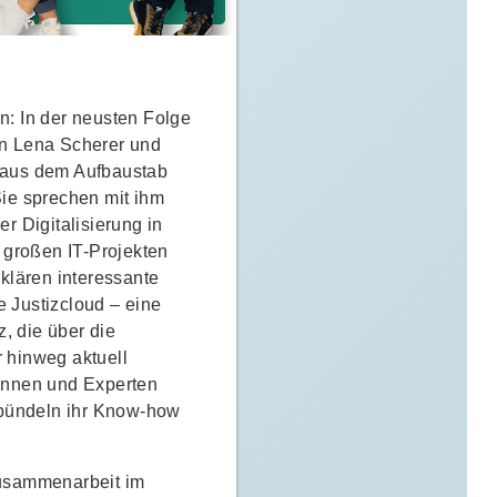
n: In der neusten Folge
en Lena Scherer und
 aus dem Aufbaustab
Sie sprechen mit ihm
r Digitalisierung in
i großen IT-Projekten
lären interessante
 Justizcloud – eine
z, die über die
 hinweg aktuell
tinnen und Experten
bündeln ihr Know-how
Zusammenarbeit im