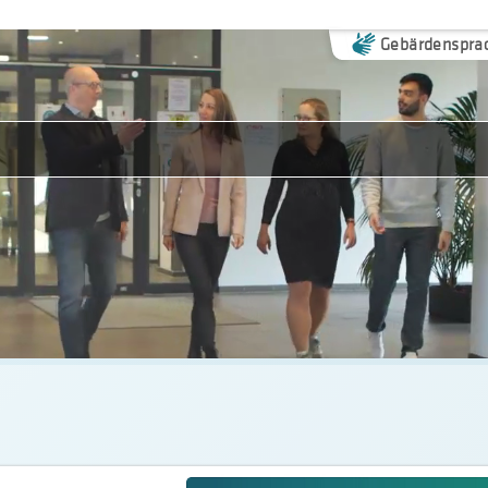
Gebärdenspra
n