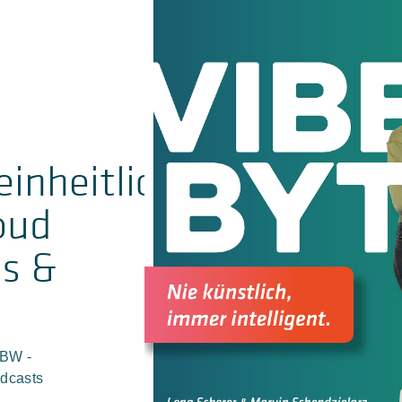
inheitliche
loud
es &
TBW -
odcasts