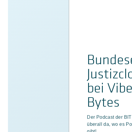
Bundese
Justizc
bei Vib
Bytes
Der Podcast der BI
überall da, wo es P
gibt!