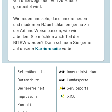
von unterwegs oder von zu Hause
gearbeitet wird.
Wir freuen uns sehr, dass unsere neuen
und modernen Räumlichkeiten genau zu
der Art und Weise passen, wie wir
arbeiten. Sie möchten auch Teil der
BITBW werden? Dann schauen Sie gerne
auf unserer
Karriereseite
vorbei.
F
V
V
Seitenübersicht
Innenministerium
e
e
o
Datenschutz
Landesportal
r
r
o
Barrierefreiheit
Serviceportal
l
l
Impressum
XING
i
i
t
n
n
Kontakt
e
k
k